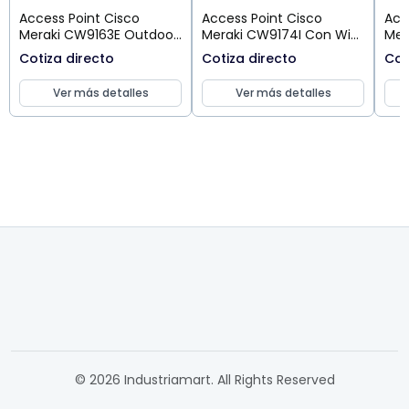
Access Point Cisco
Access Point Cisco
Acc
Meraki CW9163E Outdoor
Meraki CW9174I Con Wi-
Mer
Wi-Fi 6E Con Antenas
Fi 7 Y Antena
Con
Cotiza directo
Cotiza directo
Cot
Externas Para Redes
Omnidireccional Interna
Int
Empresariales
Para Entornos De
Ver más detalles
Ver más detalles
Densidad Media A Alta
© 2026 Industriamart. All Rights Reserved