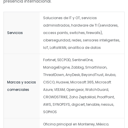
presencia internacional.
Soluciones de IT y OT, servicios
administrados, hardware de TI (servidores,
Servicios
access points, switches, firewalls),
ciberseguridad, redes, sensores inteligentes,
IoT, LoRaWAN, analítica de datos
Fortinet, SECPOD, SentinelOne,
ManageEngine, Zabbig, SmartVision,
ThreatDown, AnyDesk, BeyondTrust, Aruba,
Marcas y socios
CISCO, Huawei, Microsoft 365, Microsoft
comerciales
Azure, VEEAM, Opengear, WatchGuard,
CROWDSTRIKE, Zoho ZeptoMail, ProofPoint,
AWS, SYNOPSYS, digicert, tenable, nessus,
SOPHOS
Oficina principal en Monterrey, México;