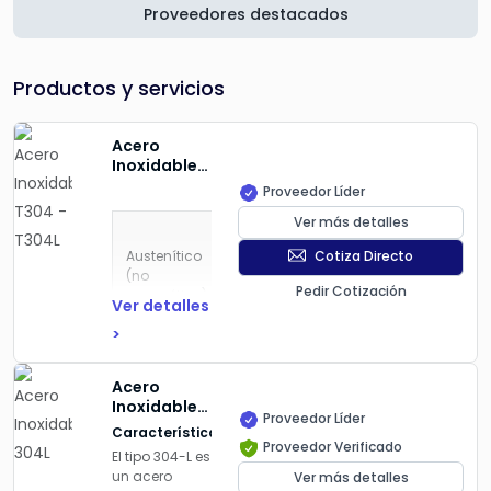
Proveedores destacados
Productos y servicios
Acero
Inoxidable
T304 -
Proveedor Líder
T304L
Ver más detalles
Austenítico
Cotiza Directo
(no
Pedir Cotización
magnético)
Ver detalles
posee
>
elevada
resistencia a
los agentes
Acero
corrosivos y
Inoxidable
oxidantes a
Proveedor Líder
304L
Características
temperaturas
Proveedor Verificado
del rango de
El tipo 304-L es
450 ºC
un acero
Ver más detalles