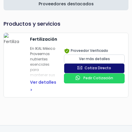
Proveedores destacados
Productos y servicios
Fertilización
En IKAL México
Proveedor Verificado
Proveemos
Ver más detalles
nutrientes
esenciales
Cotiza Directo
para
mantener sus
Pedir Cotización
plantas y
Ver detalles
césped en
>
óptimas
condiciones.