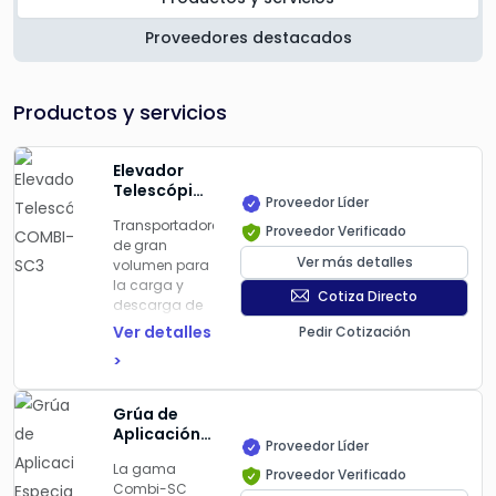
Proveedores destacados
Productos y servicios
Elevador
Telescópico
Proveedor Líder
COMBI-SC3
Transportadores
Proveedor Verificado
de gran
Ver más detalles
volumen para
la carga y
Cotiza Directo
descarga de
contenedores
Ver detalles
Pedir Cotización
con función
>
telescópica
que permite
apilar dos
Grúa de
contenedores.
Aplicación
El accesorio
Proveedor Líder
Especial
Toplift permite
La gama
Cadena
Proveedor Verificado
la
Combi-SC
Telescópica