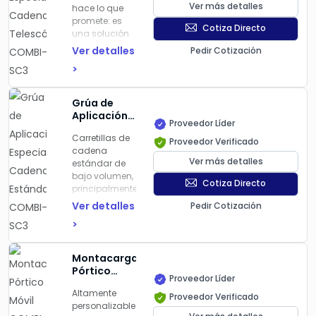
manipulación
Ver más detalles
hace lo que
COMBI-SC3
de más de 12
promete: es
Cotiza Directo
contenedores
una solución
por hora
de
Ver detalles
Pedir Cotización
manipulación
Capacidad:
>
de
35000 kg
contenedores
Carrera de
rentable y
Grúa de
Elevación:
flexible que
Aplicación
2200mm
garantiza un
Proveedor Líder
Especial
Altura Total:
rápido retorno
Carretillas de
Cadena
Proveedor Verificado
4925 mm –
de la inversión
cadena
Estándar
6725 mm
incluso para
Ver más detalles
estándar de
COMBI-SC3
Ancho Total:
empresas con
bajo volumen,
4920 mm
Cotiza Directo
niveles de
principalmente
Anchura de la
producción
para la carga
Ver detalles
Pedir Cotización
zona de
relativamente
y descarga
Carga:
3000
>
bajos.
desde el
mm
Gracias a la
remolque al
Altura de la
capacidad
suelo de
zona de
Montacargas
de la Combi-
contenedores
Carga:
Pórtico
4360
SC de apilar
y cargas
Proveedor Líder
mm – 6160
Móvil
contenedores
diversas
Altamente
mm
COMBI-MG
Proveedor Verificado
en dos
personalizable
ocasiones en
Capacidad: