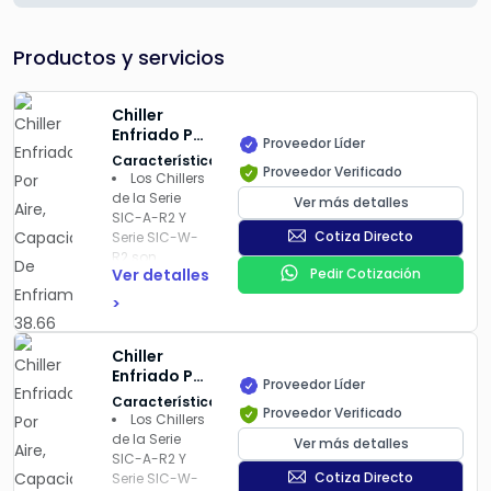
Productos y servicios
Chiller
Enfriado Por
Proveedor Líder
Aire,
Características
Proveedor Verificado
Capacidad
Los Chillers
De
de la Serie
Ver más detalles
Enfriamiento
SIC-A-R2 Y
38.66 Tr /
Cotiza Directo
Serie SIC-W-
136.00 Kw |
R2 son
SIC-114A-
Ver detalles
Pedir Cotización
aplicables
R2-P
para el
>
enfriamiento
demoldes
Chiller
para reducir el
Enfriado Por
tiempo ciclo
Proveedor Líder
Aire,
del proceso
Características
Proveedor Verificado
Capacidad
de moldeo por
Los Chillers
De
inyección,
de la Serie
Ver más detalles
Enfriamiento
están
SIC-A-R2 Y
25.59 Tr /
disponibles
Cotiza Directo
Serie SIC-W-