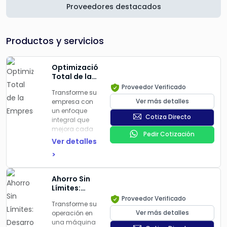
Proveedores destacados
Productos y servicios
Optimización
Total de la
Empresa
Proveedor Verificado
Transforme su
Ver más detalles
empresa con
un enfoque
Cotiza Directo
integral que
mejora cada
Pedir Cotización
área
Ver detalles
operativa y
>
estratégica.
Desde ventas
hasta
Ahorro Sin
recursos
Límites:
humanos,
Desarrollo
Proveedor Verificado
estandarizamos
Transforme su
de
procesos,
Ver más detalles
operación en
Proyectos
optimizamos
una máquina
de Ahorro