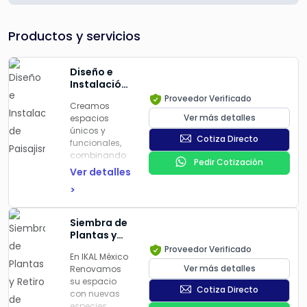
Productos y servicios
Diseño e
Instalación
de
Proveedor Verificado
Creamos
Paisajismo
Ver más detalles
espacios
únicos y
Cotiza Directo
funcionales,
combinando
Pedir Cotización
diseño
Ver detalles
creativo con
>
la selección
estratégica de
plantas y
Siembra de
elementos
Plantas y
decorativos.
Retiro de
Proveedor Verificado
En IKAL México
Árboles
Ver más detalles
Renovamos
su espacio
Cotiza Directo
con nuevas
especies