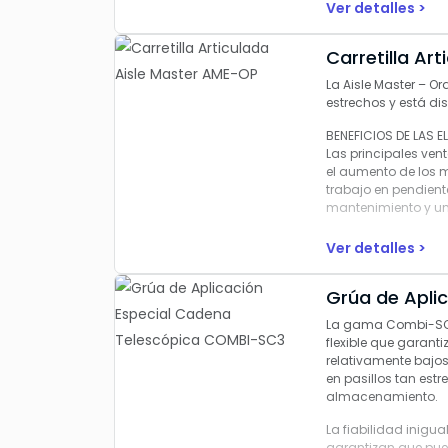
Diseño intuitivo par
Ver detalles >
Ideal para aplicacio
Carretilla Ar
La Aisle Master – Or
estrechos y está d
BENEFICIOS DE LAS 
Las principales ven
el aumento de los 
trabajo en pendient
mantenimiento y un
or
Ver detalles >
Grúa de Apli
La gama Combi-SC h
flexible que garant
relativamente bajo
en pasillos tan est
almacenamiento.
La fiabilidad inigu
garantizan que pued