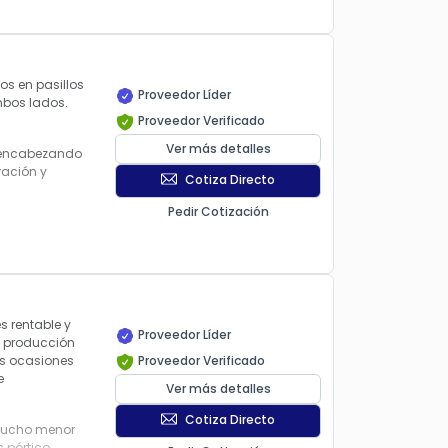
dos en pasillos
Proveedor Líder
mbos lados.
Proveedor Verificado
Ver más detalles
, encabezando
ración y
Cotiza Directo
Pedir Cotización
 rentable y
Proveedor Líder
de producción
os ocasiones
Proveedor Verificado
e
Ver más detalles
Cotiza Directo
 mucho menor
 pórtico