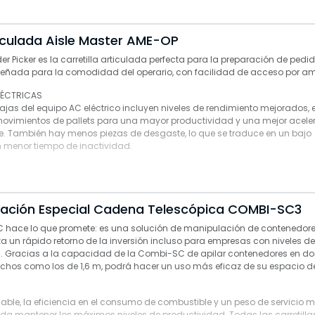
a fácil manejo
nes industriales y logísticas
ticulada Aisle Master AME-OP
der Picker es la carretilla articulada perfecta para la preparación de pedi
iseñada para la comodidad del operario, con facilidad de acceso por a
ELÉCTRICAS
tajas del equipo AC eléctrico incluyen niveles de rendimiento mejorados
movimientos de pallets para una mayor productividad y una mejor acele
e. También hay menos piezas de desgaste, lo que se traduce en un bajo
 menor tiempo de inactividad.
cación Especial Cadena Telescópica COMBI-SC3
ace lo que promete: es una solución de manipulación de contenedores
iza un rápido retorno de la inversión incluso para empresas con niveles 
s. Gracias a la capacidad de la Combi-SC de apilar contenedores en d
rechos como los de 1,6 m, podrá hacer un uso más eficaz de su espacio d
alable, la eficiencia en el consumo de combustible y un peso de servicio
a mantener los máximos niveles de productividad. Todas las carretillas