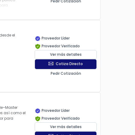
Pedir Cotización
rpora
 mantenimiento
ipulación y la
es y su
desde el
 carga.
Proveedor Líder
Proveedor Verificado
 el confort del
rtar cargas con
Ver más detalles
Cotiza Directo
o que reduce la
 seguridad y
Pedir Cotización
sle–Master
Proveedor Líder
es así como el
or para
Proveedor Verificado
Ver más detalles