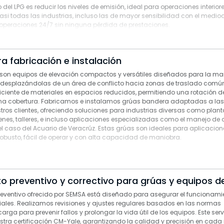
o del LPG es reducir los niveles de emisión, ideal para operaciones interiores
casi todas las industrias, incluso las de mayor sensibilidad con el medio
operaciones 24/7 sin ninguna pérdida de prestaciones.
 fabricación e instalación
son equipos de elevación compactos y versátiles diseñados para la ma
 desplazándolas de un área de conflicto hacia zonas de traslado común
eficiente de materiales en espacios reducidos, permitiendo una rotación 
a cobertura. Fabricamos e instalamos grúas bandera adaptadas a la
tros clientes, ofreciendo soluciones para industrias diversas como plan
es, talleres, e incluso aplicaciones especializadas como el manejo de d
l caso del Acuario de Veracrúz. Estas grúas son ideales para aplicacio
robusto, fácil de operar y con alta capacidad de maniobra.
o preventivo y correctivo para grúas y equipos d
reventivo ofrecido por SEMSA está diseñado para asegurar el funcionami
iales. Realizamos revisiones y ajustes regulares basados en las normas
arga para prevenir fallos y prolongar la vida útil de los equipos. Este serv
tra certificación CM-Yale, garantizando la calidad y precisión en cada 