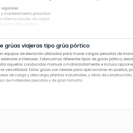
s regulares
s y mantenimiento proactivo
 internacionales de carga
le para alta calidad
ida útil del equipo
e grúas viajeras tipo grúa pórtico
son equipos de elevación utilizados para mover cargas pesadas de maner
exteriores e interiores. Fabricamos diferentes tipos de grúas pórtico, de
asta aquellos conducidos manual o motorizadamente, e incluso opcion
or versatilidad. Estas grúas son ideales para aplicaciones en puertos, p
as de carga y descarga, plantas industriales, y sitios de construcción,
sa de materiales pesados y de gran tamaño.