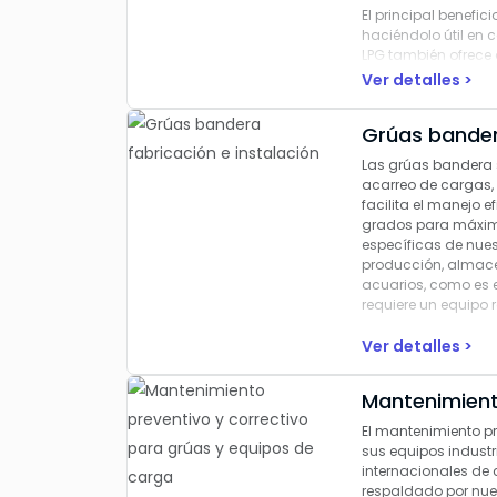
El principal benefici
haciéndolo útil en 
LPG también ofrece 
Ver detalles >
Grúas bandera
Las grúas bandera 
acarreo de cargas,
facilita el manejo 
grados para máxim
específicas de nues
producción, almacen
acuarios, como es e
requiere un equipo 
Ver detalles >
Mantenimient
El mantenimiento p
sus equipos industr
internacionales de c
respaldado por nues