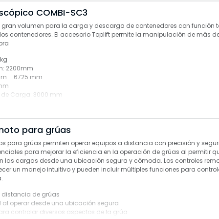
escópico COMBI-SC3
 gran volumen para la carga y descarga de contenedores con función t
dos contenedores. El accesorio Toplift permite la manipulación de más de
ora
 kg
n:
2200mm
mm – 6725 mm
 mm
 de Carga:
3000 mm
e Carga:
4360 mm – 6160 mm
moto para grúas
os para grúas permiten operar equipos a distancia con precisión y segur
nciales para mejorar la eficiencia en la operación de grúas al permitir q
 las cargas desde una ubicación segura y cómoda. Los controles remo
cer un manejo intuitivo y pueden incluir múltiples funciones para control
.
 distancia de grúas
d al operar desde una ubicación segura
ara controlar diversos aspectos de la grúa