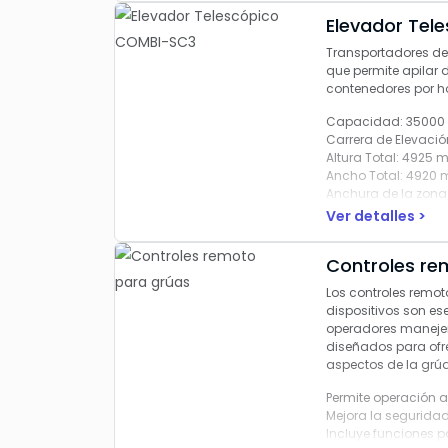
Elevador Tel
Transportadores de
que permite apilar 
contenedores por h
Capacidad:
35000
Carrera de Elevació
Altura Total:
4925 
Ancho Total:
4920
Anchura de la zona
Altura de la zona d
Ver detalles >
Controles re
Los controles remot
dispositivos son ese
operadores manejen
diseñados para ofre
aspectos de la grúa
Permite operación a
Mejora la segurida
Incluye funciones p