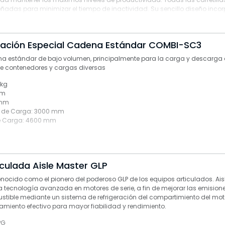
eñadas para minimizar el tiempo de inactividad. Su sencillo diseño inco
ar que son fáciles de obtener para lograr una fiabilidad extrema y un
er parte del mundo.
cación Especial Cadena Estándar COMBI-SC3
mordial para Combilift a la hora de diseñar todas sus soluciones de man
 excepción. Su centro de gravedad óptimo, su amplia distancia entre ej
ena estándar de bajo volumen, principalmente para la carga y descarga 
abilidad en las tres ruedas se traducen en la máxima estabilidad de la
de contenedores y cargas diversas
n el centro y accesible desde el suelo, está diseñada para la seguridad y
 kg
isibilidad de 360º desde la cabina, lo que significa que pueden transpo
mm
 mm
 de Carga:
3000 mm
io es intuitiva y todas las funciones pueden realizarse desde la cabina, l
e Carga:
4600 mm
s operarios trabajen en altura, lo que garantiza los más altos niveles de
operador.
ticulada Aisle Master GLP
onocido como el pionero del poderoso GLP de los equipos articulados. Ai
a tecnología avanzada en motores de serie, a fin de mejorar las emision
ible mediante un sistema de refrigeración del compartimiento del mot
amiento efectivo para mayor fiabilidad y rendimiento.
PG