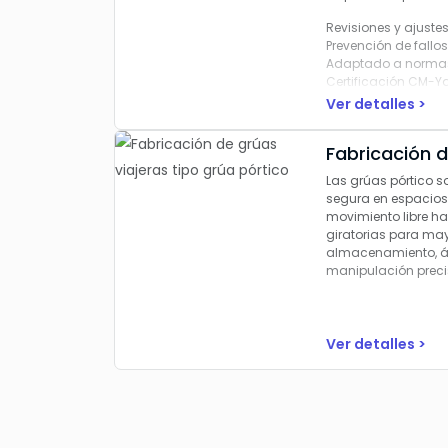
Revisiones y ajuste
Prevención de fallo
Adaptado a normas
Certificación CM-Ya
Prolongación de la v
Ver detalles >
Fabricación d
Las grúas pórtico 
segura en espacios 
movimiento libre h
giratorias para may
almacenamiento, áre
manipulación preci
Ver detalles >