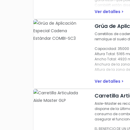
Combilift están dis
componentes estánd
Ver detalles >
sencillo en cualqui
Grúa de Apli
La seguridad es pri
Combi-SC no es una
Carretillas de cad
excepcional maniobr
remolque al suelo 
La cabina, situada e
Capacidad:
35000
operador, con una v
Altura Total:
5165 
confianza.
Ancho Total:
4920
Anchura de la zona
La interfaz de usuar
Altura de la zona d
necesidad de que lo
productividad del 
Ver detalles >
Carretilla Ar
Aisle-Master es rec
dispone de la últim
consumo de combust
asegurar el funcion
EL BENEFICIO DE UN L