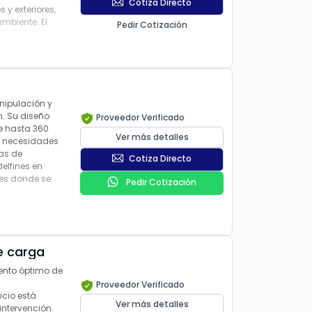
Cotiza Directo
 y exteriores,
ambiente. El
Pedir Cotización
nipulación y
. Su diseño
Proveedor Verificado
de hasta 360
Ver más detalles
s necesidades
tas de
Cotiza Directo
elfines en
nes donde se
Pedir Cotización
e carga
ento óptimo de
Proveedor Verificado
icio está
Ver más detalles
intervención.