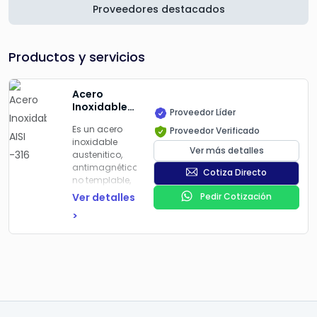
Proveedores destacados
Productos y servicios
Acero
Inoxidable
Proveedor Líder
AISI -316
Es un acero
Proveedor Verificado
inoxidable
Ver más detalles
austenitico,
antimagnético
Cotiza Directo
no templable,
con buenas
Ver detalles
Pedir Cotización
propiedades
>
de ductilidad
y
soldabilidad.
La adicción
de molibdeno
le confiere una
resistencia a