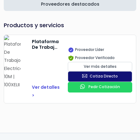
Proveedores destacados
Productos y servicios
Plataforma
De Trabajo
Proveedor Líder
Electrica
Proveedor Verificado
10M |
100XELII
Ver más detalles
Cotiza Directo
Ver detalles
Pedir Cotización
>