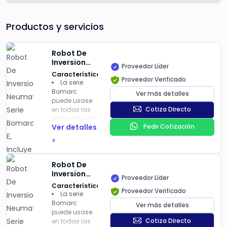
Productos y servicios
Robot De
Inversion
Proveedor Líder
Neumatica,
Características
Proveedor Verificado
Serie
La serie
Bomarc E,
Bomarc
Ver más detalles
Incluye
puede usase
Platen
Cotiza Directo
en todas las
Spacer Y
máquinas de
Euromap-12
Ver detalles
Pedir Cotización
inyección de
| BE850IDY
50 hasta 550
>
toneladas,
para
Robot De
recolección
Inversion
(take-out) de
Proveedor Líder
Neumatica,
productos y
Características
Proveedor Verificado
Serie
coladas
La serie
Bomarc E, |
(sprues). Tiene
Bomarc
Ver más detalles
BE950WSY
dos tipos de
puede usase
brazos,
Cotiza Directo
en todas las