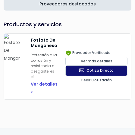
Proveedores destacados
Productos y servicios
Fosfato De
Manganeso
Proveedor Verificado
Protectión a la
corrosión y
Ver más detalles
resistencia al
Cotiza Directo
desgaste, es
el
Pedir Cotización
recubrimiento
Ver detalles
de fosfato
>
mas duro en
el mercado. Es
excelente para
aplicaciones
donde existe
contacto
metal con
metal y hay