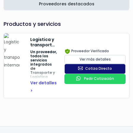
Proveedores destacados
Productos y servicios
Logistica y
transporte
internacional
Proveedor Verificado
Un proveedor,
todos los
Ver más detalles
servicios
integrados
de
Cotiza Directo
Transporte y
Logistica
Pedir Cotización
Global
Ver detalles
Con más de
>
20 años de
experiencia en
soluciones
integrales y
efectivas de
transporte y
losgitica
global,