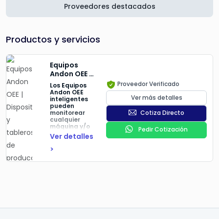
Proveedores destacados
Productos y servicios
Equipos
Andon OEE |
Dispositivos
Proveedor Verificado
Los Equipos
y tableros
Andon OEE
Ver más detalles
inteligentes
de
pueden
producción
monitorear
Cotiza Directo
especializados
cualquier
en la
máquina y/o
Pedir Cotización
línea de
medición
Ver detalles
producción y
de la
manufactura
>
producción.
de cualquier
tipo de
industria.
Desde
cualquier
lugar
logramos
generar