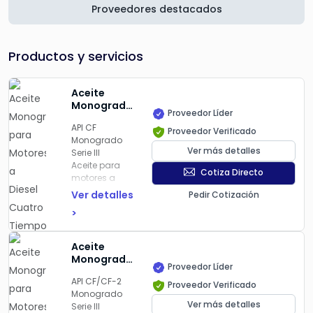
Proveedores destacados
Productos y servicios
Aceite
Monogrado
Proveedor Líder
para
API CF
Motores a
Proveedor Verificado
Monogrado
Diesel
Ver más detalles
Serie III
Cuatro
Aceite para
Tiempos
Cotiza Directo
motores a
Turbocargados
Diesel de
o
Ver detalles
Pedir Cotización
cuatro
Aspiración
>
tiempos, ya
Natural
sean
Mexicana
tubocargados
de
Aceite
o de
Lubricantes
Monogrado
aspiración
Proveedor Líder
CF Super
para
natural
API CF/CF-2
Motores
Proveedor Verificado
Monogrado
Diesel
Ver más detalles
Serie III
Cuatro