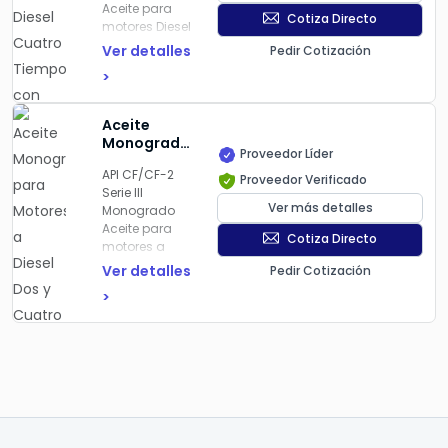
Aceite para
Tiempos
Cotiza Directo
motores Diesel
con Más de
de cuatro
15 Años de
Ver detalles
Pedir Cotización
tiempos, con
Uso Akron
>
más de 15
Extra Fleet
años de uso,
operando en
Aceite
condiciones
Monogrado
severas de
Proveedor Líder
para
transporte de
API CF/CF-2
Motores a
Proveedor Verificado
carga y
Serie III
Diesel Dos y
pasajeros
Ver más detalles
Monogrado
Cuatro
Aceite para
Tiempos
Cotiza Directo
motores a
Mexicana
Diesel de dos
de
Ver detalles
Pedir Cotización
y cuatro
Lubricantes
>
tiempos,
CF/CF-2
sometidos a
Super
condiciones
de operación
severa