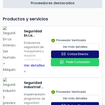
Proveedores destacados
Productos y servicios
Seguridad
En La
Interacción
Proveedor Verificado
Evaluamos
Ser Humano
Ver más detalles
seguridad de
= Máquina
maquinaria y
Cotiza Directo
equipos
conforme a
Pedir Cotización
ISO 12100:2010
Ver detalles
y
ISO 13849
>
(Performance
Level)
:
liberación de
Seguridad
maquinaria
,
industrial y
validación de
prevención
Proveedor Verificado
dispositivos
Implementamos
de riesgos
de seguridad
,
Ver más detalles
programas de
laborales
e
seguridad