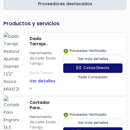
Proveedores destacados
Productos y servicios
Dado
Tarraja
Redondo
Proveedor Verificado
Herramienta
Ajustable,
de corte: Dado
Ver más detalles
Diametro
Tarraja
1.1/2" Rosca
Cotiza Directo
M14X1.25,
Dado Tarraja
Uso Manual,
Pedir Cotización
Redondo
Tmx
Ver detalles
Ajustable,
>
Diametro 1.1/2"
Rosca
M14X1.25, Uso
Cortador
Manual, Tmx
Para
Engrane
Adj Rnd
Proveedor Verificado
Herramienta
14.5 Grados
Diemm LH,1.1/2
de corte: Dado
Ver más detalles
Angulo De
OD M14x1.25
Tarraja
Presion,