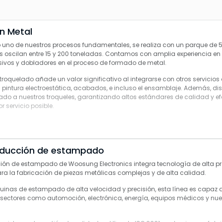
n Metal
 uno de nuestros procesos fundamentales, se realiza con un parque de 5
oscilan entre 15 y 200 toneladas. Contamos con amplia experiencia en 
sivos y dobladores en el proceso de formado de metal.
troquelado añade un valor significativo al integrarse con otros servicios
 pintura electroestática, acabados, e incluso el ensamblaje. Además, d
ado a nuestros troqueles, garantizando altos estándares de calidad y e
r servicio posible.
oducción de estampado
ción de estampado de Woosung Electronics
integra tecnología de alta pr
ara la
fabricación de piezas metálicas complejas y de alta calidad
.
inas de estampado de alta velocidad y precisión
, esta línea es capaz 
 sectores como
automoción, electrónica, energía, equipos médicos y nu