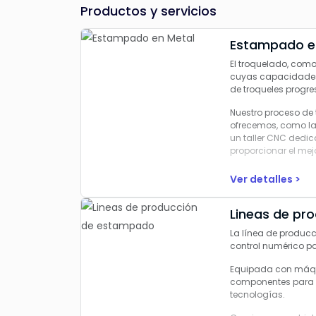
Productos y servicios
Estampado e
El troquelado, como
cuyas capacidades 
de troqueles progre
Nuestro proceso de 
ofrecemos, como la
un taller CNC dedic
proporcionar el mejo
Ver detalles >
Lineas de pr
La
línea de produc
control numérico p
Equipada con
máqu
componentes para
tecnologías
.