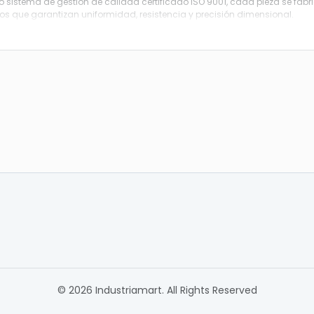
to sistema de gestión de calidad certificado ISO 9001
, cada pieza se fabr
dos que garantizan
uniformidad, resistencia y precisión dimensional
.
uenta con
salas de producción libre de polvo
, ideales para componentes 
pieza y acabado superficial.
 solución integral que combina
diseño, estampado, tratamientos superfici
ol de calidad avanzado
, ofreciendo a los clientes un servicio completo d
ntrega final.
© 2026 Industriamart. All Rights Reserved