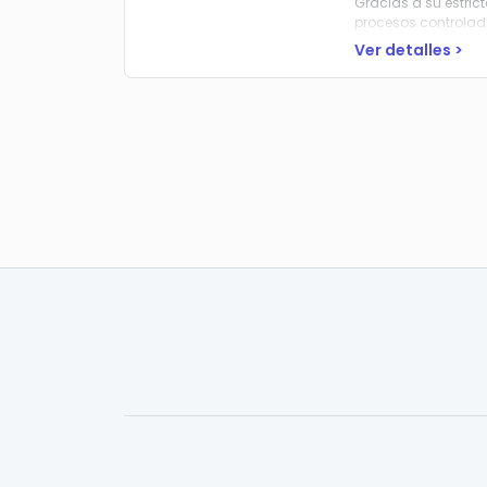
Gracias a su
estric
procesos controla
Ver detalles >
Además, la línea c
un alto nivel de lim
El resultado es una
ensamblaje y contr
concepto hasta la e