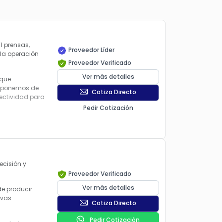
1 prensas,
Proveedor Líder
la operación
Proveedor Verificado
Ver más detalles
 que
isponemos de
Cotiza Directo
fectividad para
Pedir Cotización
ecisión y
Proveedor Verificado
Ver más detalles
de producir
evas
Cotiza Directo
Pedir Cotización