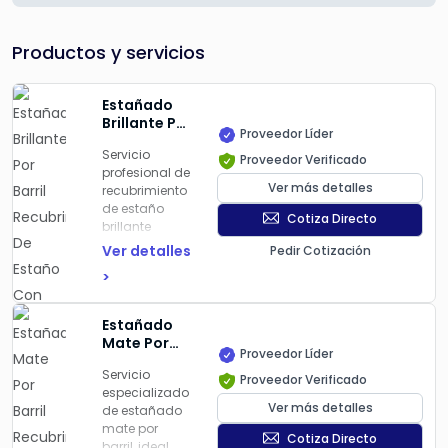
Productos y servicios
Estañado
Brillante Por
Proveedor Líder
Barril
Servicio
Recubrimiento
Proveedor Verificado
profesional de
De Estaño
Ver más detalles
recubrimiento
Con Opción
de estaño
Base de
Cotiza Directo
brillante
Níquel
aplicado
Ver detalles
Pedir Cotización
principalmente
>
a conectores
eléctricos y
barras
Estañado
colectoras
Mate Por
para mejorar
Proveedor Líder
Barril
la
Servicio
Recubrimiento
Proveedor Verificado
conductividad
especializado
De Estaño
y resistencia a
Ver más detalles
de estañado
Con Opción
la corrosión.
mate por
Base de
Cotiza Directo
Este
barril, ideal