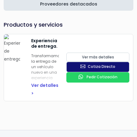
Proveedores destacados
Productos y servicios
Experiencia
de entrega.
Transformamos
Ver más detalles
la entrega de
Cotiza Directo
un vehículo
nuevo en una
Pedir Cotización
experiencia
memorable.
Ver detalles
En Loops
>
diseñamos y
ejecutamos el
proceso
completo:
desde la
preparación
del auto
hasta la