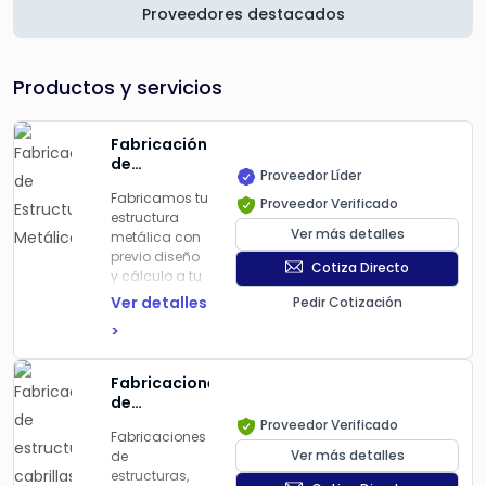
Proveedores destacados
Productos y servicios
Fabricación
de
Proveedor Líder
Estructuras
Fabricamos tu
Metálicas
Proveedor Verificado
estructura
Ver más detalles
metálica con
previo diseño
Cotiza Directo
y cálculo a tu
medida. La
Ver detalles
Pedir Cotización
certificamos
>
oficialmente y
modelamos
virtualmente
Fabricaciones
en BIM para
de
que puedas
estructuras,
Proveedor Verificado
ver como se
Fabricaciones
cabrillas,
verá y operará
Ver más detalles
de
refuerzos, y
tu edificio
estructuras,
cualquier