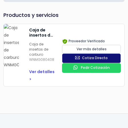
Productos y servicios
Caja de
insertos de
carburo
Proveedor Verificado
Caja de
WNMG080408
Ver más detalles
insertos de
carburo
Cotiza Directo
WNMG080408
Pedir Cotización
Ver detalles
>