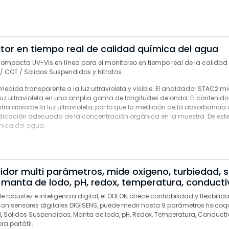
ustrial
tor en tiempo real de calidad química del agua
l
Compacta UV-Vis en línea para el monitoreo en tiempo real de la calidad
 COT / Solidos Suspendidos y Nitratos.
difícil acceso
edida transparente a la luz ultravioleta y visible. El analizador STAC2 mi
uz ultravioleta en una amplia gama de longitudes de onda. El contenid
tra absorbe la luz ultravioleta, por lo que la medición de la absorbancia u
dicación adecuada de la concentración orgánica en la muestra. De est
única del agua.
 manta de lodo, pH, redox, temperatura, conducti
robustez e inteligencia digital, el ODEON ofrece confiabilidad y flexibili
on sensores digitales DIGISENS, puede medir hasta 9 parámetros fisico
, Solidos Suspendidos, Manta de lodo, pH, Redox, Temperatura, Conducti
a portátil.