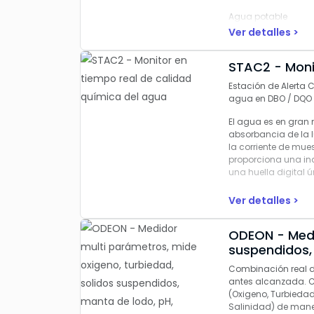
Agua potable
Ver detalles >
Agua residual
Agua de proceso ind
STAC2 - Moni
Monitoreo ambienta
Estación de Alerta 
agua en DBO / DQO /
Sitios remotos o de 
El agua es en gran m
absorbancia de la l
la corriente de mues
proporciona una in
una huella digital 
Ver detalles >
ODEON - Medidor multi parámetros, mide oxigeno, turbiedad, solidos
suspendidos,
salinidad
Combinación real de 
antes alcanzada. C
(Oxigeno, Turbiedad
Salinidad) de maner