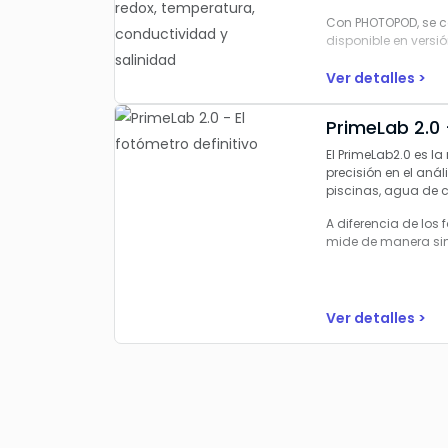
Con PHOTOPOD, se c
disponible en versi
Ver detalles >
PrimeLab 2.0 
El PrimeLab2.0 es l
precisión en el aná
piscinas, agua de ca
A diferencia de los
mide de manera sim
Ver detalles >