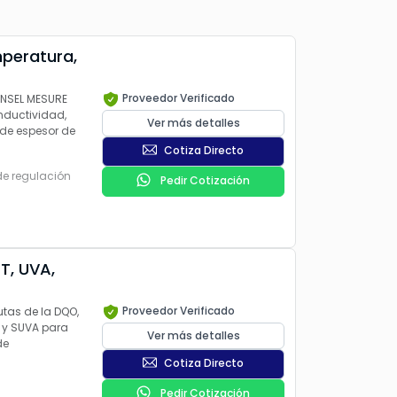
peratura,
Proveedor Verificado
ONSEL MESURE
nductividad,
Ver más detalles
 de espesor de
Cotiza Directo
de regulación
Pedir Cotización
T, UVA,
Proveedor Verificado
utas de la DQO,
 y SUVA para
Ver más detalles
de
Cotiza Directo
Pedir Cotización