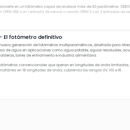
onvierte en un fotómetro capaz de analizar más de 40 parámetros. ODEO
ón OPEN ONE con 1 entrada de sensor o versión OPEN X con 2 entradas de s
- El fotómetro definitivo
a nueva generación de fotómetros multiparamétricos, diseñado para ofr
lisis de agua en aplicaciones como agua potable, aguas residuales, acu
lderas, torres de enfriamiento e industria alimentaria.
 fotómetros convencionales que operan en longitudes de onda limitadas, 
ultánea en 18 longitudes de onda
,
cubriendo los rangos UV, VIS e IR.