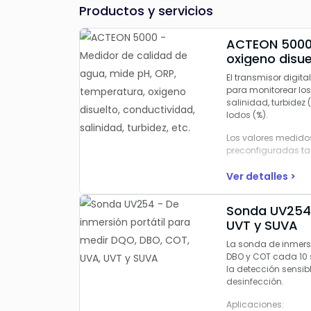
Productos y servicios
ACTEON 5000 
oxigeno disuel
El transmisor digit
para monitorear los
salinidad, turbidez
lodos (%).
Los valores medidos
preconfiguradas tam
Ver detalles >
Sonda UV254 
UVT y SUVA
La sonda de inmersi
DBO y COT cada 10 
la detección sensib
desinfección.
Aplicaciones: