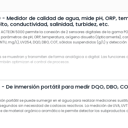
- Medidor de calidad de agua, mide pH, ORP, tem
to, conductividad, salinidad, turbidez, etc.
al ACTEON 5000 permite la conexión de 2 sensores digitales de la gama P
 parámetros de pH, ORP, temperatura, oxígeno disuelto (ópticamente), co
 (NTU, mg/L), UV254, DQO, DBO, COT, sólidos suspendidos (g/L) y detección
 se muestran y transmiten de forma analógica o digital. Las funciones 
bién optimizan el control de procesos.
- De inmersión portátil para medir DQO, DBO, CO
ón portátil se puede sumergir en el agua para realizar mediciones sustit
segundos sin necesidad de costosos reactivos. La medición de UVA, UVT
le de material orgánico aromático le permite detectar los subproductos 