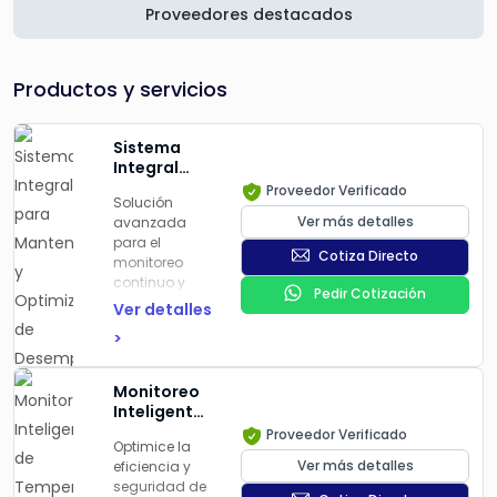
Proveedores destacados
Productos y servicios
Sistema
Integral
para
Proveedor Verificado
Solución
Mantenimiento
Ver más detalles
avanzada
y
para el
Optimización
Cotiza Directo
monitoreo
de
continuo y
Desempeño
Pedir Cotización
mantenimiento
de Calderas
Ver detalles
predictivo de
>
calderas
industriales,
que mejora la
Monitoreo
eficiencia
Inteligente
operativa y
de
Proveedor Verificado
reduce
Optimice la
Temperatura
tiempos de
Ver más detalles
eficiencia y
de
inactividad
seguridad de
Procesos