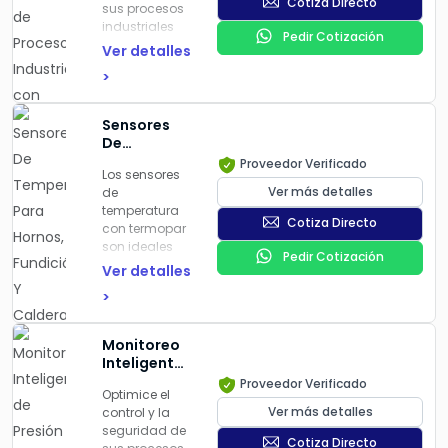
Cotiza Directo
mediante la
sus procesos
Industriales
integración de
industriales
con
Pedir Cotización
sensores
mediante el
Sensores
Ver detalles
especializados.
monitoreo
LoRaWAN
>
continuo de
IoT
Monitoreo en
temperatura
tiempo real de
con sensores
Sensores
temperatura,
especializados
De
vibración del
LoRaWAN.
Temperatura
motor y
Proveedor Verificado
Nuestra
Los sensores
Para
bomba,
solución
Ver más detalles
de
Hornos,
conductividad
permite la
temperatura
Fundición Y
del agua, gas
Cotiza Directo
supervisión en
con termopar
Calderas
y corriente
tiempo real de
son ideales
Con
eléctrica.
Pedir Cotización
diferentes
para
Termopar
Ver detalles
Detección
elementos
monitorear y
temprana de
>
clave en
controlar
fallas y
líneas de
procesos
alertas
producción,
térmicos en
automatizadas
Monitoreo
equipos
hornos,
para
Inteligente
eléctricos y
fundiciones y
mantenimiento
de Presión
Proveedor Verificado
maquinaria
calderas,
Optimice el
predictivo.
en Procesos
crítica,
ofreciendo
Ver más detalles
control y la
Optimización
Industriales
facilitando un
precisión y
seguridad de
del consumo
con
mantenimiento
Cotiza Directo
resistencia en