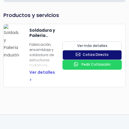
Productos y servicios
Soldadura y
Pailería
Industrial
Fabricación,
Ver más detalles
ensamblaje y
Cotiza Directo
soldadura de
estructuras
Pedir Cotización
metálicas,
como
Ver detalles
tanques,
>
tuberías,
tolvas y otros
componentes.