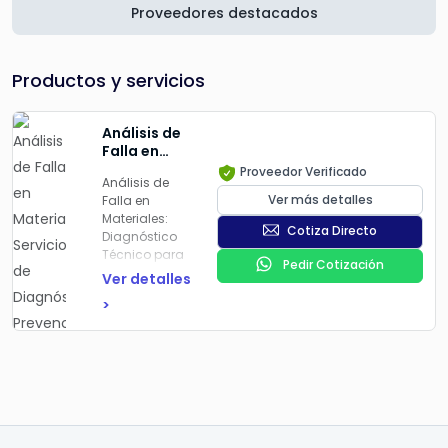
Proveedores destacados
Productos y servicios
Análisis de
Falla en
Materiales:
Proveedor Verificado
Análisis de
Servicio de
Ver más detalles
Falla en
Diagnóstico,
Materiales:
Prevención
Cotiza Directo
Diagnóstico
y Solución
Técnico para
de
Pedir Cotización
Prevención de
Problemas
Ver detalles
Fracturas y
en
>
Optimización
Componentes
de
Industriales
Componentes
Nuestro
servicio de
análisis de
falla en