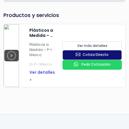
Productos y servicios
Plásticos a
Medida – P-
I México
Plásticos a
Ver más detalles
Medida – P-I
Cotiza Directo
México
En
P-I México
Pedir Cotización
desarrollamos
Ver detalles
partes
>
plásticas a
medida
,
fabricadas
mediante
maquinado o
moldeado
,
adaptadas a
las
necesidades
de cada