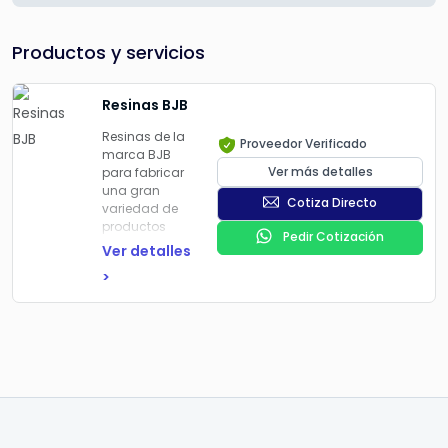
Productos y servicios
Resinas BJB
Resinas de la
Proveedor Verificado
marca BJB
Ver más detalles
para fabricar
una gran
Cotiza Directo
variedad de
productos
Pedir Cotización
plásticos. Son
Ver detalles
polímeros que
>
se pueden
moldear y
conformar en
diferentes
formas y
tamaños.
Se pueden
agregar a
resinas