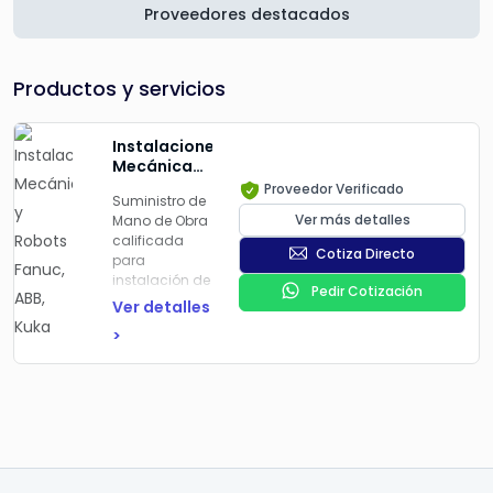
Proveedores destacados
Productos y servicios
Instalaciones
Mecánicas
y Robots
Proveedor Verificado
Suministro de
Fanuc, ABB,
Ver más detalles
Mano de Obra
Kuka
calificada
Cotiza Directo
para
instalación de
Pedir Cotización
cualquier
Ver detalles
robot ya sea
>
de pintura,
soldadura o
cualquier otro.