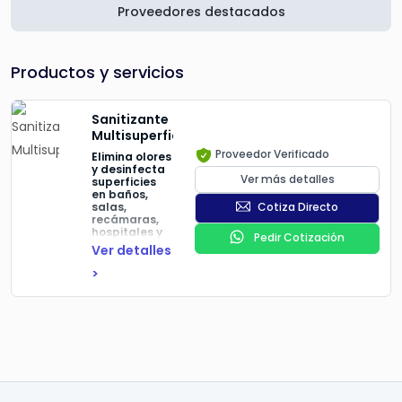
Proveedores destacados
Productos y servicios
Sanitizante
Multisuperficie
Proveedor Verificado
Elimina olores
y desinfecta
Ver más detalles
superficies
en baños,
salas,
Cotiza Directo
recámaras,
hospitales y
Pedir Cotización
áreas
Ver detalles
automotrices.
>