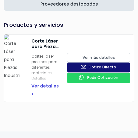
Proveedores destacados
Productos y servicios
Corte Láser
para Piezas
Industriales
Cortes laser
Ver más detalles
precisos para
Cotiza Directo
diferentes
materiales,
Pedir Cotización
Detalles
exactos y
Ver detalles
acabados
>
impecables
en cada
proyecto con
usos de
equipos de
última
generación
para cumplir