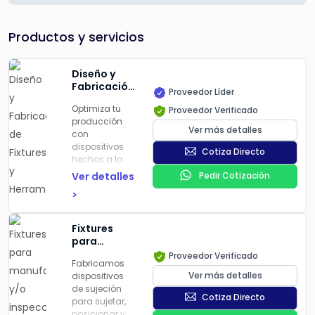
Productos y servicios
Diseño y
Fabricación
Proveedor Líder
de Fixtures
Optimiza tu
Proveedor Verificado
y
producción
Herramentales
Ver más detalles
con
dispositivos
Cotiza Directo
hechos a la
medida.
Ver detalles
Pedir Cotización
Fabricamos
>
herramientas
de sujeción,
inspección o
Fixtures
ensamble con
para
alta precisión.
manufactura
Proveedor Verificado
📐 Fixtures de
Fabricamos
y/o
soldadura,
Ver más detalles
dispositivos
inspección.
posicionadores,
de sujeción
Cotiza Directo
dispositivos
para sujetar,
de atornillado
posicionar y