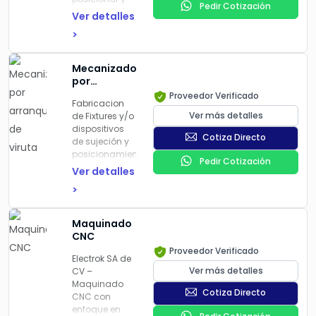
Pedir Cotización
🧱 Fabricación
ubicar una
Ver detalles
en acero,
pieza de
>
aluminio y
trabajo con
polímeros
precisión
técnicos
durante un
Mecanizados
🎯 Alta
proceso de
por
repetibilidad y
fabricación o
arranque
Proveedor Verificado
facilidad de
inspección.
Fabricacion
de viruta
uso para el
Ver más detalles
de Fixtures y/o
operador
dispositivos
🔧 Diseños
Cotiza Directo
de sujeción y
personalizados
posicionamiento
listos para
Pedir Cotización
diseñado
Ver detalles
producción o
para
automatización
>
mantener una
pieza de
trabajo en
Maquinado
una
CNC
ubicación
Proveedor Verificado
precisa y
Electrok SA de
estable
Ver más detalles
CV
–
durante un
Maquinado
Cotiza Directo
proceso de
CNC con
fabricación,
enfoque en