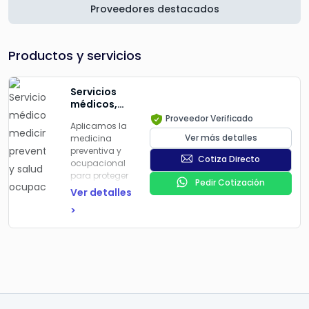
Proveedores destacados
Productos y servicios
Servicios
médicos,
medicina
Proveedor Verificado
Aplicamos la
preventiva
Ver más detalles
medicina
y salud
preventiva y
ocupacional
Cotiza Directo
ocupacional
para proteger
Pedir Cotización
la salud de
Ver detalles
los
>
trabajadores
y reducir los
riesgos
laborales.
Diseñamos
programas de
vigilancia a la
salud
,