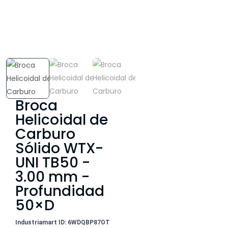
Broca
Helicoidal de
Carburo
Sólido WTX-
UNI TB50 -
3.00 mm -
Profundidad
50×D
Industriamart ID: 6WDQBP87OT