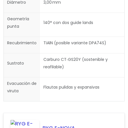
Diámetro
3,00 mm
Geometría
140° con dos guide lands
punta
Recubrimiento
TiAlN (posible variante DPA74S)
Carburo CT‑GS20Y (sostenible y
Sustrato
reafilable)
Evacuación de
Flautas pulidas y expansivas
viruta
RYG E-NOVA