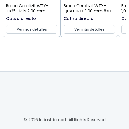
Broca Ceratizit WTX-
Broca Ceratizit WTX-
Bro
TB25 TiAlN 2.00 mm –
QUATTRO 3,00 mm 8xD
1,0
Agujeros Profundos
IK DPX74S
Cera
Cotiza directo
Cotiza directo
Cot
hasta 25×D
Ver más detalles
Ver más detalles
© 2026 Industriamart. All Rights Reserved