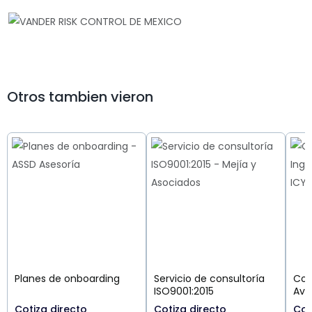
Otros tambien vieron
Planes de onboarding
Servicio de consultoría
Con
ISO9001:2015
Ava
Cotiza directo
Cotiza directo
Cot