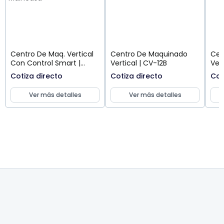
Centro De Maq. Vertical
Centro De Maquinado
Cen
Con Control Smart |
Vertical | CV-12B
Ver
QP1620-L(SMART)
Cotiza directo
Cotiza directo
Cot
Ver más detalles
Ver más detalles