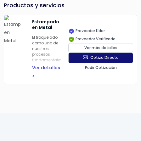
Productos y servicios
Estampado
en Metal
Proveedor Líder
El troquelado,
Proveedor Verificado
como uno de
Ver más detalles
nuestros
procesos
Cotiza Directo
fundamentales,
se realiza con
Ver detalles
Pedir Cotización
un parque de
>
51 prensas,
cuyas
capacidades
oscilan entre
15 y 200
toneladas.
Contamos
con amplia
experiencia en
la operación
de troqueles
progresivos y