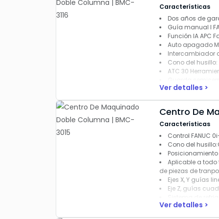
Características
Dos años de gara
Guía manual I F
Función IA APC F
Auto apagado M
Intercambiador d
Cono del husillo:
ATC 30 Herramie
Guarda semicer
Ver detalles >
Accesorios Estánd
• Control FANUC 0i-
Centro De Ma
• Cono del husillo B
Características
• Sistema Air Blast e
• Cabezal engranad
Control FANUC 0i
• Sistema automático
Cono del husillo
• Husillos de bola en
Posicionamiento e
• Puerta de operaci
Aplicable a todo 
• Sistema de enfria
de piezas de tranpor
• Saca rebaba de do
Ejes X, Y guías lin
• Saca rebaba con 
Eje Z, guías cua
• ATC para 30 herra
Sistema de refrig
Ver detalles >
• Separador de acei
• Volante móvil MPG
Accesorios Estánd