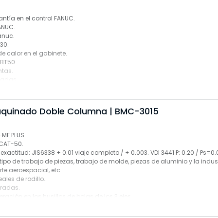
ntía en el control FANUC.
ANUC.
anuc.
30.
e calor en el gabinete.
 BT50.
ntas.
radas.
ar
MF con pantalla LCD de 10.4.
quinado Doble Columna | BMC-3015
T-50 + MAS pull stud.
n husillo.
o 6,000 rpm (29.5/34.8 hp).
-MF PLUS.
 de lubricación en los tres ejes.
:CAT-50.
 los tres ejes con sistema refrigerante.
xactitud: JIS6338 ± 0.01 viaje completo / ± 0.003. VDI 3441 P: 0.20 / Ps=0.
ón plegable.
tipo de trabajo de piezas, trabajo de molde, piezas de aluminio y la indus
miento.
te aeroespacial, etc.
ble espiral.
eales de rodillo..
cajón.
dradas.
mientas.
eración en los husillos de bolas de los 3 ejes.
te.
.
ar