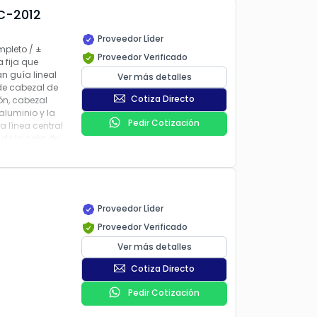
C-2012
Proveedor Líder
mpleto / ±
Proveedor Verificado
 fija que
n guía lineal
Ver más detalles
 de cabezal de
Cotiza Directo
ón, cabezal
aluminio y la
Pedir Cotización
a línea central
 de la caja de
e con
 tres ejes,
Proveedor Líder
Proveedor Verificado
Ver más detalles
Cotiza Directo
Pedir Cotización