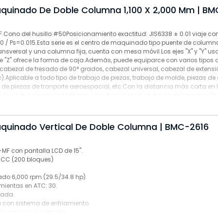
nuc.
quinado De Doble Columna 1,100 X 2,000 Mm | BM
ción de tres colores.
l I Función.
n husillo.
efrigerante para limpieza.
.Cono del husillo:#50Posicionamiento exactitud: JIS6338 ± 0.01 viaje co
ón en inglés.
.20 / Ps=0.015.Esta serie es el centro de maquinado tipo puente de columna
.
 en husillo.
nsversal y una columna fija, cuenta con mesa móvil.Los ejes "X" y "Y" usa
tas con herramientas de ajuste.
eta).
l eje "Z" ofrece la forma de caja.Además, puede equiparce con varios tipos
abezal de fresado de 90° grados, cabezal universal, cabezal de extensi
ales
 calor en gabinete.
c).Aplicable a todo tipo de trabajo de piezas, trabajo de molde, piezas de 
NUC control Oi-MF.
ación automatica en los 3 ejes.
 de piezas de tranporte aeroespacial, etc.Con la distancia más corta en l
IN50 y CAT.
usillo dual.
z y bajo desplazamiento térmico.Acortar la longitud del eje de transmisión
,000 rpm.
te.
fectivamente la vibración.El eje "Z" con dos juegos de cilindros de aceit
cto a 10,000 rpm.
adas.
 puede equilibrar el peso de la cabeza del husillo.La máquina cuenta con
das para salpicaduras.
carro para rebaba.
ineal de rodillo INA de alemania o la guía lineal japonesa NSK / THK.
quinado Vertical De Doble Columna | BMC-2616
te cerradas.
ar
ó 60 herramientas.
o.
jes X/Y/Z).
n husillo.
-MF con pantalla LCD de 15".
és del husillo.
ales
 en husillo.
ICC (200 bloques)
00 rpm.
 2,000 rpm.
 calor en gabinete.
 de 2,000 rpm.
do 6,000 rpm (29.5/34.8 hp).
abezal eje Z.
ación automática en los 3 ejes.
ientas en ATC: 30.
ca de longitud de la herramienta.
usillo dual.
rada.
32i con pantalla LDC DE 10.4".
te.
a con sistema de enfriamiento.
radas.
e calor en el gabinete.