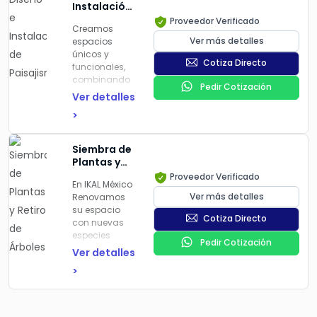
Instalación
de
Proveedor Verificado
Creamos
Paisajismo
Ver más detalles
espacios
únicos y
Cotiza Directo
funcionales,
combinando
Pedir Cotización
diseño
Ver detalles
creativo con
>
la selección
estratégica de
plantas y
Siembra de
elementos
Plantas y
decorativos.
Retiro de
Proveedor Verificado
En IKAL México
Árboles
Ver más detalles
Renovamos
su espacio
Cotiza Directo
con nuevas
especies
Pedir Cotización
adecuadas a
Ver detalles
las
>
condiciones
del entorno o
realizamos el
retiro seguro y