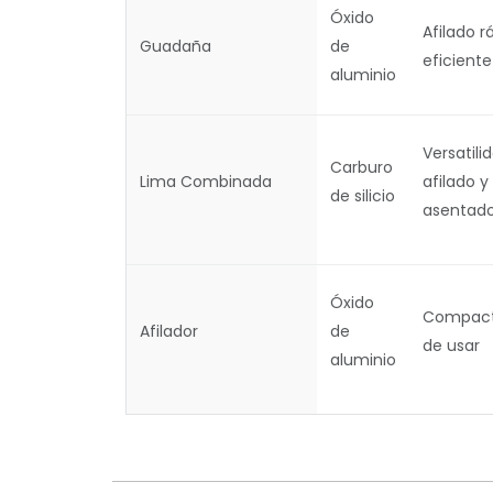
Óxido
Afilado r
Guadaña
de
eficiente
aluminio
Versatili
Carburo
Lima Combinada
afilado y
de silicio
asentad
Óxido
Compacto
Afilador
de
de usar
aluminio