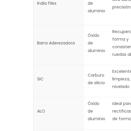
India Files
de
precisión
aluminio
Recupera
Óxido
forma y
Barra Aderezadora
de
consiste
aluminio
ruedas a
Excelent
Carburo
SIC
limpieza,
de silicio
nivelado
Óxido
Ideal par
ALO
de
rectifica
aluminio
de form