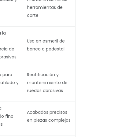
herramientas de
corte
 la
Uso en esmeril de
ncia de
banco o pedestal
brasivas
e para
Rectificación y
 afilado y
mantenimiento de
ruedas abrasivas
a
Acabados precisos
do fino
en piezas complejas
as