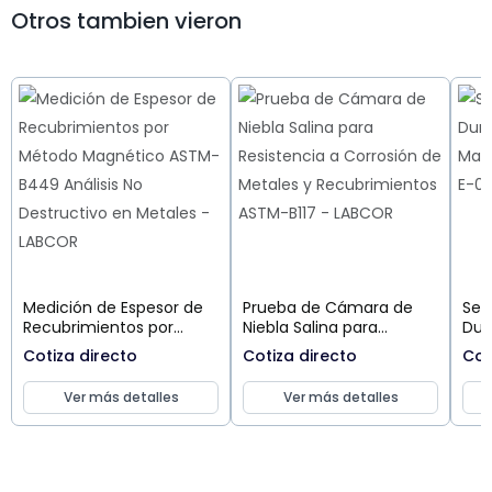
Otros tambien vieron
Medición de Espesor de
Prueba de Cámara de
Ser
Recubrimientos por
Niebla Salina para
Dur
Método Magnético
Resistencia a Corrosión
Mat
Cotiza directo
Cotiza directo
Cot
ASTM-B449 Análisis No
de Metales y
AST
Destructivo en Metales
Recubrimientos ASTM-
Ver más detalles
Ver más detalles
B117