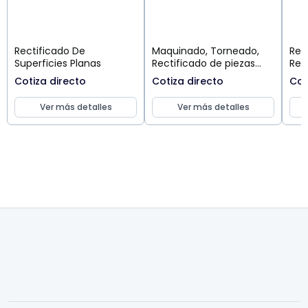
Rectificado De
Maquinado, Torneado,
Rec
Superficies Planas
Rectificado de piezas
Rec
CNC - Alta, media y baja
Sup
Cotiza directo
Cotiza directo
Cot
producción
Ver más detalles
Ver más detalles