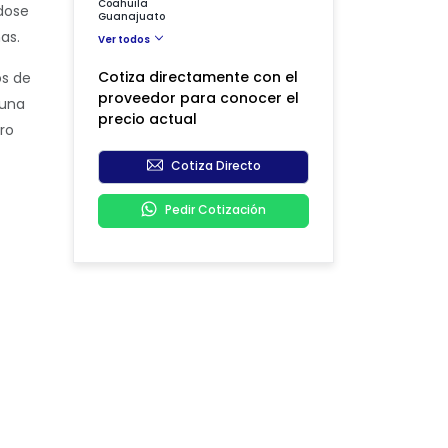
Coahuila
dose
Guanajuato
as.
Ver todos
Cotiza directamente con el
os de
proveedor para conocer el
 una
precio actual
ro
Cotiza Directo
Pedir Cotización