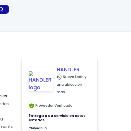
HANDLER
Nuevo León y
una ubicación
más
cies
adas
Proveedor Verificado
Entrega o da servicio en estos
Su
estados:
almente
Chihuahua