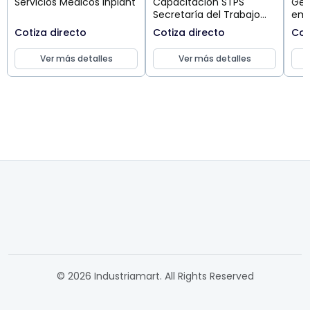
Servicios Medicos Inplant
Capacitación STPS
Ges
Secretaría del Trabajo
emp
Normas Oficiales
Cotiza directo
Cotiza directo
Cot
Mexicanas
Ver más detalles
Ver más detalles
© 2026 Industriamart. All Rights Reserved