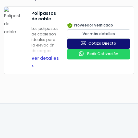
Polipastos
de cable
Proveedor Verificado
Los polipastos
Ver más detalles
de cable son
ideales para
Cotiza Directo
la elevación
de cargas
Pedir Cotización
pesadas en
Ver detalles
entornos
>
industriales y
comerciales
donde se
requiere una
alta
capacidad
de carga y
durabilidad.
Estos
polipastos
utilizan cables
de acero para
proporcionar