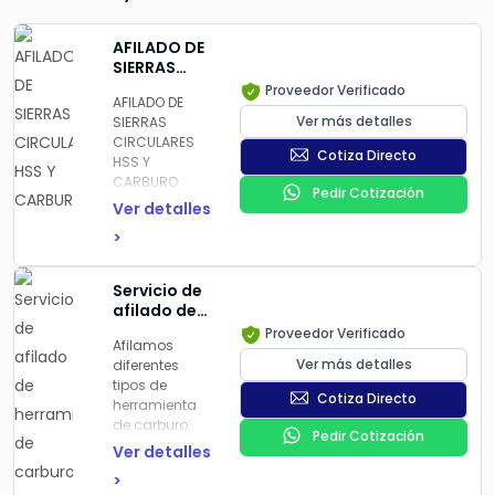
AFILADO DE
SIERRAS
CIRCULARES
Proveedor Verificado
AFILADO DE
HSS Y
Ver más detalles
SIERRAS
CARBURO
CIRCULARES
Cotiza Directo
HSS Y
CARBURO
Pedir Cotización
Ver detalles
>
Servicio de
afilado de
herramientas
Proveedor Verificado
Afilamos
de carburo
Ver más detalles
diferentes
tipos de
Cotiza Directo
herramienta
de carburo:
Pedir Cotización
Ver detalles
Brocas
>