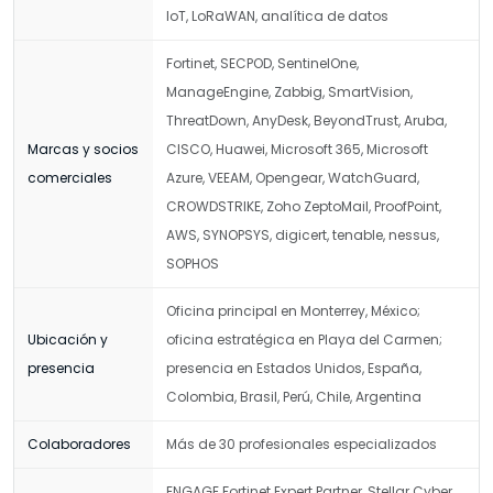
IoT, LoRaWAN, analítica de datos
Fortinet, SECPOD, SentinelOne,
ManageEngine, Zabbig, SmartVision,
ThreatDown, AnyDesk, BeyondTrust, Aruba,
Marcas y socios
CISCO, Huawei, Microsoft 365, Microsoft
comerciales
Azure, VEEAM, Opengear, WatchGuard,
CROWDSTRIKE, Zoho ZeptoMail, ProofPoint,
AWS, SYNOPSYS, digicert, tenable, nessus,
SOPHOS
Oficina principal en Monterrey, México;
Ubicación y
oficina estratégica en Playa del Carmen;
presencia
presencia en Estados Unidos, España,
Colombia, Brasil, Perú, Chile, Argentina
Colaboradores
Más de 30 profesionales especializados
ENGAGE Fortinet Expert Partner, Stellar Cyber