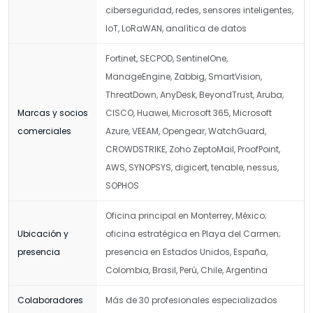
ciberseguridad, redes, sensores inteligentes,
IoT, LoRaWAN, analítica de datos
Fortinet, SECPOD, SentinelOne,
ManageEngine, Zabbig, SmartVision,
ThreatDown, AnyDesk, BeyondTrust, Aruba,
Marcas y socios
CISCO, Huawei, Microsoft 365, Microsoft
comerciales
Azure, VEEAM, Opengear, WatchGuard,
CROWDSTRIKE, Zoho ZeptoMail, ProofPoint,
AWS, SYNOPSYS, digicert, tenable, nessus,
SOPHOS
Oficina principal en Monterrey, México;
Ubicación y
oficina estratégica en Playa del Carmen;
presencia
presencia en Estados Unidos, España,
Colombia, Brasil, Perú, Chile, Argentina
Colaboradores
Más de 30 profesionales especializados