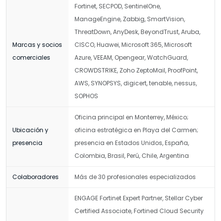
Fortinet, SECPOD, SentinelOne,
ManageEngine, Zabbig, SmartVision,
ThreatDown, AnyDesk, BeyondTrust, Aruba,
Marcas y socios
CISCO, Huawei, Microsoft 365, Microsoft
comerciales
Azure, VEEAM, Opengear, WatchGuard,
CROWDSTRIKE, Zoho ZeptoMail, ProofPoint,
AWS, SYNOPSYS, digicert, tenable, nessus,
SOPHOS
Oficina principal en Monterrey, México;
Ubicación y
oficina estratégica en Playa del Carmen;
presencia
presencia en Estados Unidos, España,
Colombia, Brasil, Perú, Chile, Argentina
Colaboradores
Más de 30 profesionales especializados
ENGAGE Fortinet Expert Partner, Stellar Cyber
Certified Associate, Fortined Cloud Security