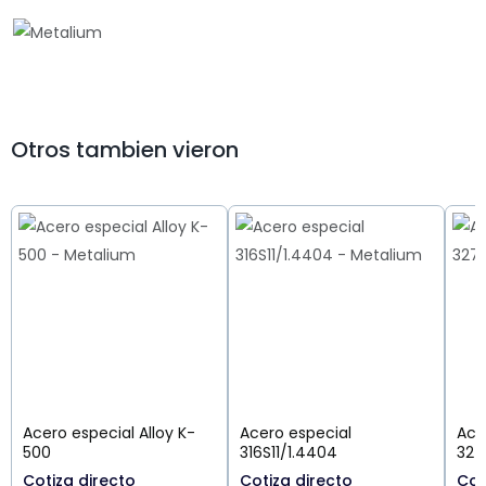
Otros tambien vieron
Acero especial Alloy K-
Acero especial
Ace
500
316S11/1.4404
327
Cotiza directo
Cotiza directo
Cot